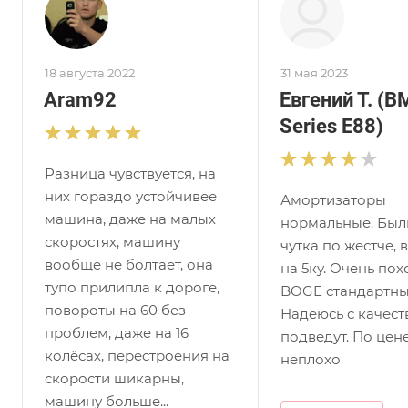
18 августа 2022
31 мая 2023
Aram92
Евгений Т. (B
Series E88)
Разница чувствуется, на
них гораздо устойчивее
Амортизаторы
машина, даже на малых
нормальные. Был
скоростях, машину
чутка по жестче,
вообще не болтает, она
на 5ку. Очень по
тупо прилипла к дороге,
BOGE стандартны
повороты на 60 без
Надеюсь с качест
проблем, даже на 16
подведут. По цен
колёсах, перестроения на
неплохо
скорости шикарны,
машину больше...